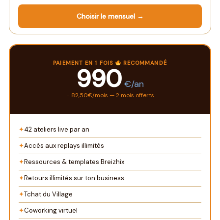
Choisir le mensuel →
PAIEMENT EN 1 FOIS
RECOMMANDÉ
990
€/an
= 82,50€/mois — 2 mois offerts
✦
42 ateliers live par an
✦
Accès aux replays illimités
✦
Ressources & templates Breizhix
✦
Retours illimités sur ton business
✦
Tchat du Village
✦
Coworking virtuel