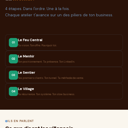
4 étapes. Dans l'ordre. Une à la fois.
Chaque atelier t'avance sur un des piliers de ton business.
Le Feu Central
01
Ta vision. Ton offre. Pourquoi toi.
Le Menhir
02
Ton positionnement. Ta présence. Ton LinkedIn.
Le Sentier
03
Tes premiers clients. Ton tunnel. Ta méthode de vente.
Le Village
04
Ta récurrence. Ton système. Ton slow business.
ILS EN PARLENT