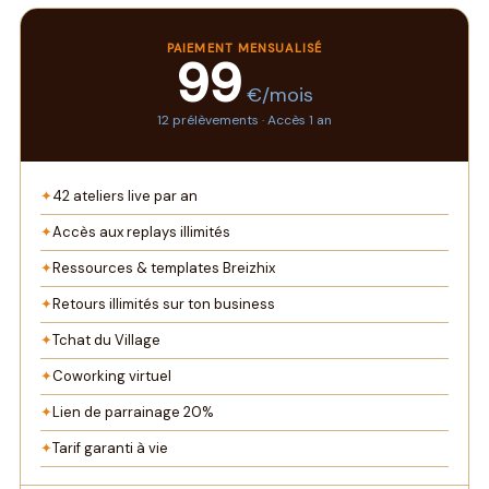
PAIEMENT MENSUALISÉ
99
€/mois
12 prélèvements · Accès 1 an
✦
42 ateliers live par an
✦
Accès aux replays illimités
✦
Ressources & templates Breizhix
✦
Retours illimités sur ton business
✦
Tchat du Village
✦
Coworking virtuel
✦
Lien de parrainage 20%
✦
Tarif garanti à vie