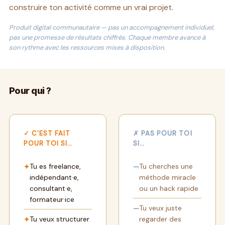
construire ton activité comme un vrai projet.
Produit digital communautaire — pas un accompagnement individuel,
pas une promesse de résultats chiffrés. Chaque membre avance à
son rythme avec les ressources mises à disposition.
Pour qui ?
✓ C'EST FAIT
✗ PAS POUR TOI
POUR TOI SI…
SI…
Tu es freelance,
Tu cherches une
✦
—
indépendant·e,
méthode miracle
consultant·e,
ou un hack rapide
formateur·ice
Tu veux juste
—
Tu veux structurer
regarder des
✦