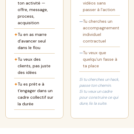
ton activité —
vidéos sans
offre, message,
passer à l'action
process,
Tu cherches un
—
acquisition
accompagnement
Tu en as marre
individuel
✦
d'avancer seul
contractuel
dans le flou
Tu veux que
—
Tu veux des
quelqu'un fasse à
✦
clients, pas juste
ta place
des idées
Si tu cherches un hack,
Tu es prêt·e à
✦
passe ton chemin.
t'engager dans un
Si tu veux un cadre
cadre collectif sur
pour construire ce qui
dure, lis la suite.
la durée