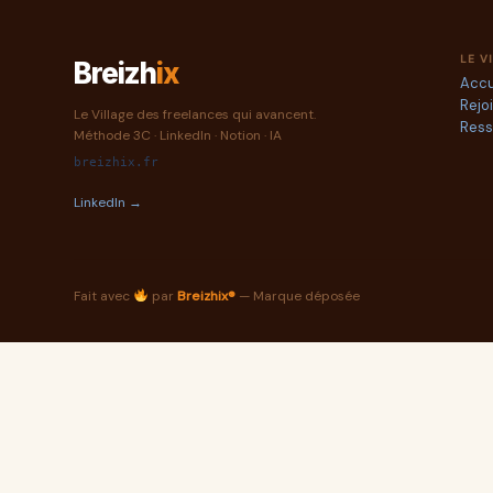
LE V
Breizh
ix
Accu
Rejo
Le Village des freelances qui avancent.
Ress
Méthode 3C · LinkedIn · Notion · IA
breizhix.fr
LinkedIn →
Fait avec
par
Breizhix®
— Marque déposée