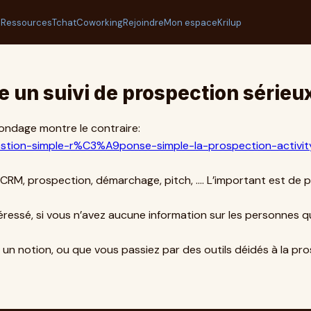
l
Ressources
Tchat
Coworking
Rejoindre
Mon espace
Krilup
re un suivi de prospection sérieu
ondage montre le contraire:
_question-simple-r%C3%A9ponse-simple-la-prospection-act
. CRM, prospection, démarchage, pitch, …. L’important est de
éressé, si vous n’avez aucune information sur les personnes q
, un notion, ou que vous passiez par des outils déidés à la p