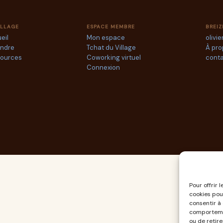
ILLAGE
ESPACE MEMBRE
BREIZ
eil
Mon espace
olivie
indre
Tchat du Village
À pr
ources
Coworking virtuel
conta
Connexion
Pour offrir 
cookies pou
consentir à
comportemen
ou de retir