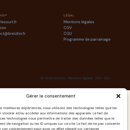
HIX®
LÉGAL
rlesourt.fr
Mentions légales
opos
CGV
ct@breizhix.fr
CGU
Programme de parrainage
© 2026 Breizhix ·
Mentions légales
·
CGV
·
CGU
Gérer le consentement
les meilleures expériences, nous utilisons des technologies telles que les
r stocker et/ou accéder aux informations des appareils. Le fait de
 ces technologies nous permettra de traiter des données telles que le
t de navigation ou les ID uniques sur ce site. Le fait de ne pas consentir
er son consentement peut avoir un effet négatif sur certaines