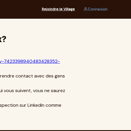
Connexion
Rejoindre le Village
x?
ivity-7423398940483428352-
 prendre contact avec des gens
ui vous suivent, vous ne saurez
rospection sur Linkedin comme